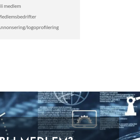
li medlem
edlemsbedrifter
nnonsering/logoprofilering