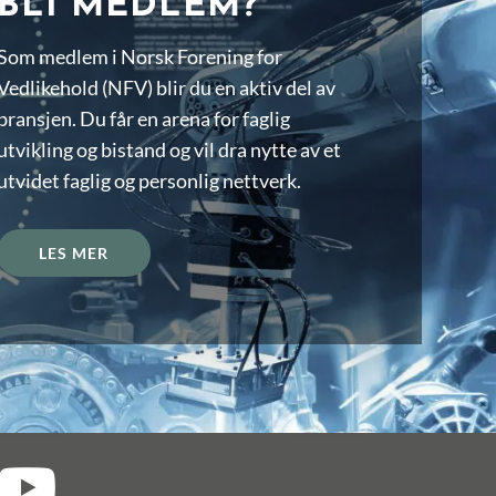
BLI MEDLEM?
Som medlem i Norsk Forening for
Vedlikehold (NFV) blir du en aktiv del av
bransjen. Du får en arena for faglig
utvikling og bistand og vil dra nytte av et
utvidet faglig og personlig nettverk.
LES MER