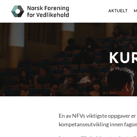
AKTUELT
M
KU
En av NFVs viktigste oppgaver er 
kompetanseutvikling innen fago