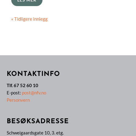
« Tidligere innlegg
KONTAKTINFO
Tlf. 67 52 60 10
E-post:
post@nfv.no
Personvern
BESØKSADRESSE
Schweigaardsgate 10, 3. etg.