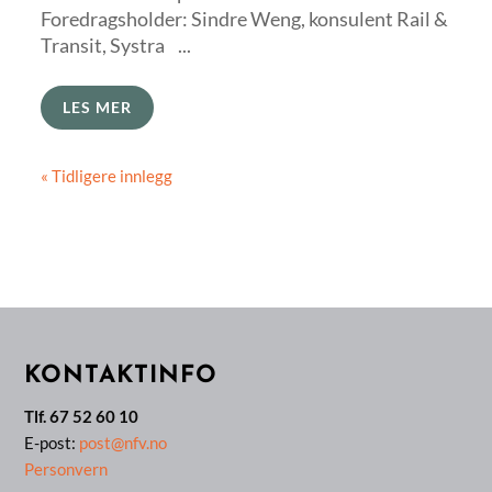
Foredragsholder: Sindre Weng, konsulent Rail &
Transit, Systra ...
LES MER
« Tidligere innlegg
KONTAKTINFO
Tlf. 67 52 60 10
E-post:
post@nfv.no
Personvern