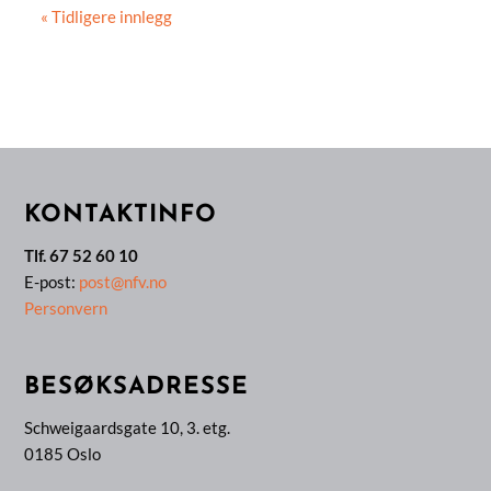
« Tidligere innlegg
KONTAKTINFO
Tlf. 67 52 60 10
E-post:
post@nfv.no
Personvern
BESØKSADRESSE
Schweigaardsgate 10, 3. etg.
0185 Oslo