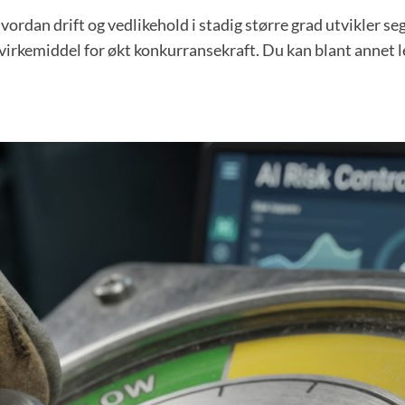
ordan drift og vedlikehold i stadig større grad utvikler se
isk virkemiddel for økt konkurransekraft. Du kan blant anne