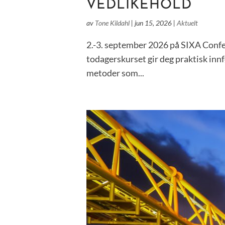
VEDLIKEHOLD
av
Tone Kildahl
|
jun 15, 2026
|
Aktuelt
2.-3. september 2026 på SIXA Confere
todagerskurset gir deg praktisk innf
metoder som...