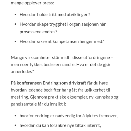
mange opplever press:
Hvordan holde tritt med utviklingen?
Hvordan skape trygghet i organisasjonen n
år
prosessene endres?
Hvordan sikre at kompetansen henger med?
Mange virksomheter st
år midt i disse utfordringene
–
men noen lykkes bedre enn andre. Hva er det de gj
ør
annerledes?
På
konferansen Endring som drivkraft
får du høre
hvordan ledende bedrifter har gått fra usikkerhet til
mestring. Gjennom praktiske eksempler, ny kunnskap og
panelsamtale får du innsikt i:
hvorfor endring er n
ødvendig for å lykkes fremover,
hvordan du kan forankre nye tiltak internt,