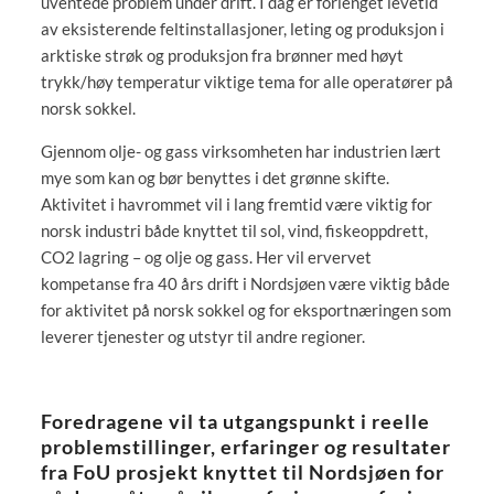
uventede problem under drift. I dag er forlenget levetid
av eksisterende feltinstallasjoner, leting og produksjon i
arktiske strøk og produksjon fra brønner med høyt
trykk/høy temperatur viktige tema for alle operatører på
norsk sokkel.
Gjennom olje- og gass virksomheten har industrien lært
mye som kan og bør benyttes i det grønne skifte.
Aktivitet i havrommet vil i lang fremtid være viktig for
norsk industri både knyttet til sol, vind, fiskeoppdrett,
CO2 lagring – og olje og gass. Her vil ervervet
kompetanse fra 40 års drift i Nordsjøen være viktig både
for aktivitet på norsk sokkel og for eksportnæringen som
leverer tjenester og utstyr til andre regioner.
Foredragene vil ta utgangspunkt i reelle
problemstillinger, erfaringer og resultater
fra FoU prosjekt knyttet til Nordsjøen for