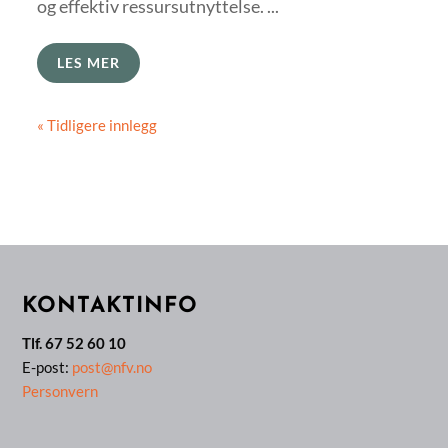
og effektiv ressursutnyttelse. ...
LES MER
« Tidligere innlegg
KONTAKTINFO
Tlf. 67 52 60 10
E-post:
post@nfv.no
Personvern