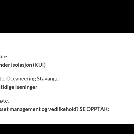
møte
der isolasjon (KUI)
møte, Oceaneering Stavanger
tidige løsninger
møte.
Asset management og vedlikehold? SE OPPTAK: