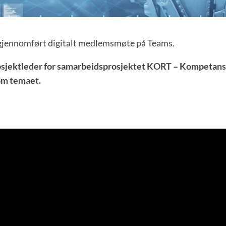
t gjennomført digitalt medlemsmøte på Teams.
rosjektleder for samarbeidsprosjektet KORT – Kompetanse
om temaet.