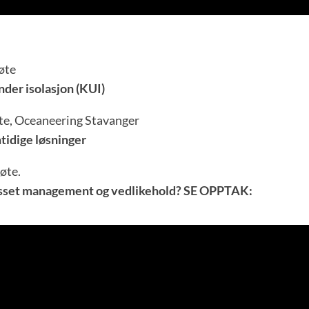
møte
der isolasjon (KUI)
møte, Oceaneering Stavanger
tidige løsninger
møte.
Asset management og vedlikehold? SE OPPTAK: