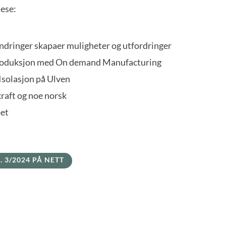
lese:
dringer skapaer muligheter og utfordringer
 produksjon med On demand Manufacturing
Isolasjon på Ulven
raft og noe norsk
pet
. 3/2024 PÅ NETT