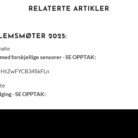
RELATERTE ARTIKLER
EMSMØTER 2025:
 møte
 med forskjellige sensorer - SE OPPTAK:
i=jHtZwFYCB34SkFLn
øte
ølging - SE OPPTAK: