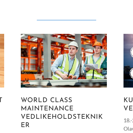
T
WORLD CLASS
KU
MAINTENANCE
VE
VEDLIKEHOLDSTEKNIK
18.-
ER
Olav