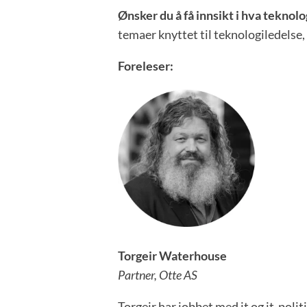
Ønsker du å få innsikt i hva teknolo
temaer knyttet til teknologiledelse, 
Foreleser:
Torgeir Waterhouse
Partner, Otte AS
Torgeir har jobbet med it og it-poli