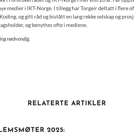
ye medier i IKT-Norge. I tillegg har Torgeir deltatt i flere o
oding, og gitt råd og bistått en lang rekke selskap og prosj
ragsholder, og benyttes ofte i mediene.
ding nødvendig.
RELATERTE ARTIKLER
EMSMØTER 2025: