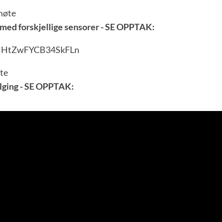
 møte
 med forskjellige sensorer - SE OPPTAK:
i=jHtZwFYCB34SkFLn
øte
ølging - SE OPPTAK: