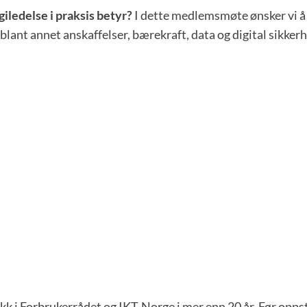
giledelse i praksis betyr?
I dette medlemsmøte ønsker vi å g
blant annet anskaffelser, bærekraft, data og digital sikkerh
tikk i Forbrukerrådet og IKT-Norge i mer enn 20 år. Før opp