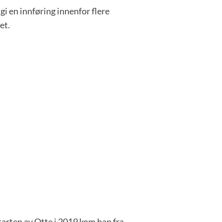
i en innføring innenfor flere
et.
starten av Otte i 2019 kom han fra